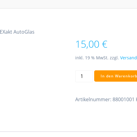
 EXakt AutoGlas
15,00
€
inkl. 19 % MwSt.
zzgl.
Versand
Email-
In den Warenkor
Adresse
EXakt
AutoGlas
Artikelnummer:
88001001
Menge