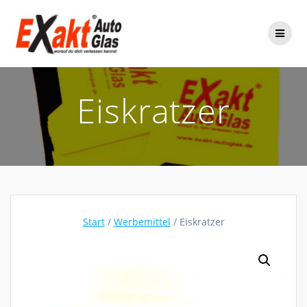
Zum
Inhalt
springen
Eiskratzer
Start
/
Werbemittel
/ Eiskratzer