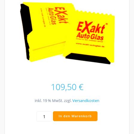
109,50
€
inkl. 19 % MwSt.
zzgl.
Versandkosten
Eiskratzer
In den Warenkorb
Menge