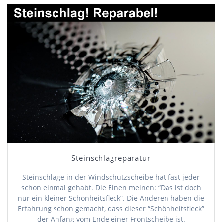
Steinschlagreparatur
Steinschläge in der Windschutzscheibe hat fast jeder
schon einmal gehabt. Die Einen meinen: “Das ist doch
nur ein kleiner Schönheitsfleck”. Die Anderen haben die
Erfahrung schon gemacht, dass dieser “Schönheitsfleck”
der Anfang vom Ende einer Frontscheibe ist.