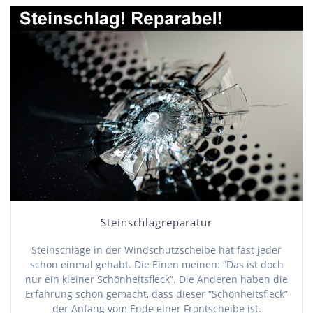
Steinschlagreparatur
Steinschläge in der Windschutzscheibe hat fast jeder
schon einmal gehabt. Die Einen meinen: “Das ist doch
nur ein kleiner Schönheitsfleck”. Die Anderen haben die
Erfahrung schon gemacht, dass dieser “Schönheitsfleck”
der Anfang vom Ende einer Frontscheibe ist.