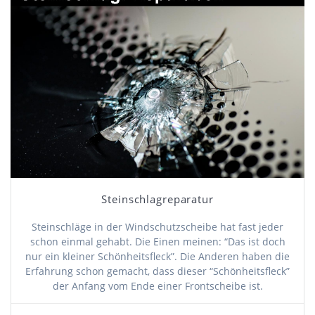
Steinschlagreparatur
Steinschläge in der Windschutzscheibe hat fast jeder
schon einmal gehabt. Die Einen meinen: “Das ist doch
nur ein kleiner Schönheitsfleck”. Die Anderen haben die
Erfahrung schon gemacht, dass dieser “Schönheitsfleck”
der Anfang vom Ende einer Frontscheibe ist.