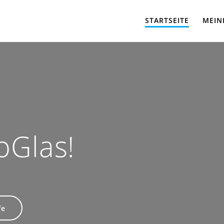
STARTSEITE
MEIN
oGlas!
fe