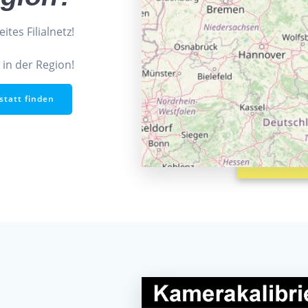
ites Filialnetz!
 in der Region!
statt finden