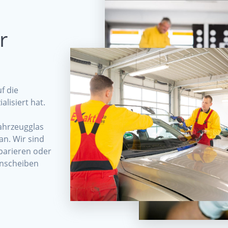
r
f die
lisiert hat.
ahrzeugglas
n. Wir sind
eparieren oder
enscheiben