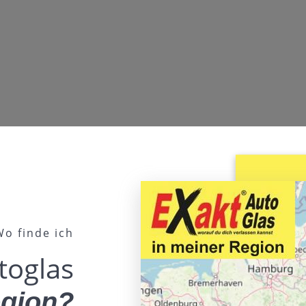
Wo finde ich
toglas
egion?