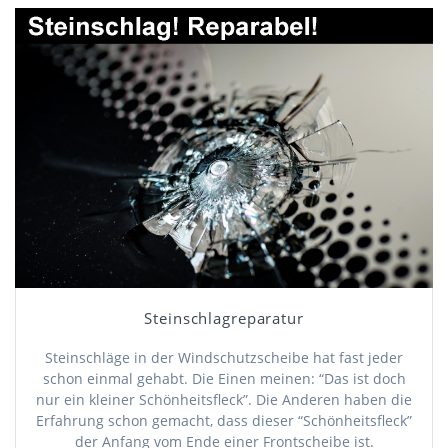
Steinschlagreparatur
Steinschläge in der Windschutzscheibe hat fast jeder
schon einmal gehabt. Die Einen meinen: “Das ist doch
nur ein kleiner Schönheitsfleck”. Die Anderen haben die
Erfahrung schon gemacht, dass dieser “Schönheitsfleck”
der Anfang vom Ende einer Frontscheibe ist.