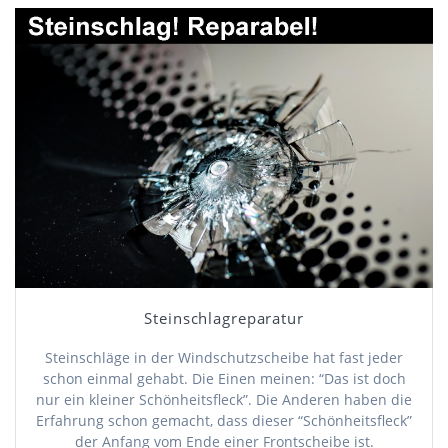
Steinschlagreparatur
Steinschläge in der Windschutzscheibe hat fast jeder
schon einmal gehabt. Die Einen meinen: “Das ist doch
nur ein kleiner Schönheitsfleck”. Die Anderen haben die
Erfahrung schon gemacht, dass dieser “Schönheitsfleck”
der Anfang vom Ende einer Frontscheibe ist.