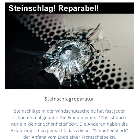
Steinschlagreparatur
Steinschläge in der Windschutzscheibe hat fast jeder
schon einmal gehabt. Die Einen meinen: “Das ist doch
nur ein kleiner Schönheitsfleck”. Die Anderen haben die
Erfahrung schon gemacht, dass dieser “Schönheitsfleck”
der Anfang vom Ende einer Frontscheibe ist.