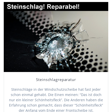
Steinschlagreparatur
Steinschläge in der Windschutzscheibe hat fast jeder
schon einmal gehabt. Die Einen meinen: “Das ist doch
nur ein kleiner Schönheitsfleck”. Die Anderen haben die
Erfahrung schon gemacht, dass dieser “Schönheitsfleck”
der Anfang vom Ende einer Frontscheibe ist.