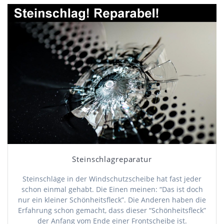
Steinschlagreparatur
Steinschläge in der Windschutzscheibe hat fast jeder
schon einmal gehabt. Die Einen meinen: “Das ist doch
nur ein kleiner Schönheitsfleck”. Die Anderen haben die
Erfahrung schon gemacht, dass dieser “Schönheitsfleck”
der Anfang vom Ende einer Frontscheibe ist.