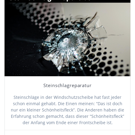
Steinschlagreparatur
Steinschläge in der Windschutzscheibe hat fast jeder
schon einmal gehabt. Die Einen meinen: “Das ist doch
nur ein kleiner Schönheitsfleck”. Die Anderen haben die
Erfahrung schon gemacht, dass dieser “Schönheitsfleck”
der Anfang vom Ende einer Frontscheibe ist.