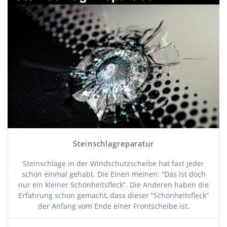
Steinschlagreparatur
Steinschläge in der Windschutzscheibe hat fast jeder
schon einmal gehabt. Die Einen meinen: “Das ist doch
nur ein kleiner Schönheitsfleck”. Die Anderen haben die
Erfahrung schon gemacht, dass dieser “Schönheitsfleck”
der Anfang vom Ende einer Frontscheibe ist.